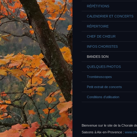
RÉPÉTITIONS
CALENDRIER ET CONCERTS
RÉPERTOIRE
CHEF DE CHŒUR
INFOS CHORISTES
BANDES SON
QUELQUES PHOTOS
Trombinoscopes
Petit extrait de concerts
Conditions d’utilisation
Bienvenue sur le site de la Chorale d
Saisons à Aix-en-Provence :
www.cho